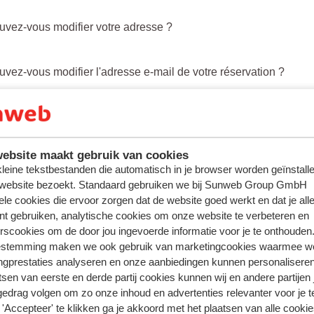
uvez-vous modifier votre adresse ?
uvez-vous modifier l'adresse e-mail de votre réservation ?
uvez-vous ajouter un ou plusieurs participants ?
ebsite maakt gebruik van cookies
uvez-vous remplacer un participant ?
 kleine tekstbestanden die automatisch in je browser worden geïnstalle
 website bezoekt. Standaard gebruiken we bij Sunweb Group GmbH
ele cookies die ervoor zorgen dat de website goed werkt en dat je alle
uvez-vous ajouter ou modifier des bagages en soute ?
nt gebruiken, analytische cookies om onze website te verbeteren en
rscookies om de door jou ingevoerde informatie voor je te onthouden
estemming maken we ook gebruik van marketingcookies waarmee w
uvez-vous ajouter ou modifier une assurance annulation ?
ngprestaties analyseren en onze aanbiedingen kunnen personalisere
tsen van eerste en derde partij cookies kunnen wij en andere partijen
gedrag volgen om zo onze inhoud en advertenties relevanter voor je 
'Accepteer' te klikken ga je akkoord met het plaatsen van alle cookies
< Précédent
1
2
S