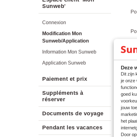
Sunweb'
Po
Connexion
Po
Modification Mon
Sunweb/Application
Po
Information Mon Sunweb
Application Sunweb
Deze w
Po
Dit zijn
Paiement et prix
je onze
function
Po
Suppléments à
goed ku
réserver
voorkeu
jouw to
Po
Documents de voyage
marketi
het plaa
Pendant les vacances
internet
Door op 