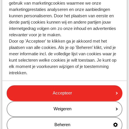
gebruik van marketingcookies waarmee we onze
marketingprestaties analyseren en onze aanbiedingen
Ryanair - Réservation de siège
kunnen personaliseren. Door het plaatsen van eerste en
Dernière modification le Ven, 12 Juin à 12:24 H
derde partij cookies kunnen wij en andere partijen jouw
internetgedrag volgen om zo onze inhoud en advertenties
relevanter voor je te maken.
< Précédent
1
2
Suivant >
Door op 'Accepteer' te klikken ga je akkoord met het
plaatsen van alle cookies. Als je op 'Beheren’ klikt, vind je
meer informatie incl. de volledige lijst van cookies waar je
kunt selecteren welke cookies je wilt toestaan. Je kunt op
elk moment je voorkeuren wijzigen of je toestemming
Vous n'avez pas trouvé la réponse à
intrekken.
votre question?
Accepteer
Contactez-nous par WhatsApp !
Weigeren
Envoyez-nous un message WhatsApp au
Beheren
+3238081092
. Vous pouvez nous appeler au même