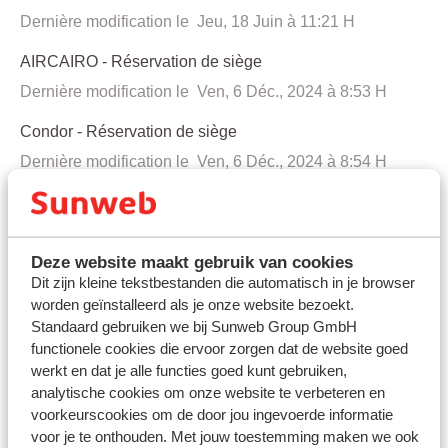
Dernière modification le Jeu, 18 Juin à 11:21 H
AIRCAIRO - Réservation de siège
Dernière modification le Ven, 6 Déc., 2024 à 8:53 H
Condor - Réservation de siège
Dernière modification le Ven, 6 Déc., 2024 à 8:54 H
EasyJet - Comment puis-je réserver un siège ?
Dernière modification le Ven, 29 Mai à 2:04 H
Deze website maakt gebruik van cookies
Eurowings - Réservation de siège
Dit zijn kleine tekstbestanden die automatisch in je browser
Dernière modification le Lun, 8 Déc., 2025 à 2:16 H
worden geïnstalleerd als je onze website bezoekt.
Standaard gebruiken we bij Sunweb Group GmbH
FREEBIRD - Réservation de siège
functionele cookies die ervoor zorgen dat de website goed
werkt en dat je alle functies goed kunt gebruiken,
Dernière modification le Lun, 27 Juill. à 3:18 H
analytische cookies om onze website te verbeteren en
Pegasus - Réservation de siège
voorkeurscookies om de door jou ingevoerde informatie
voor je te onthouden. Met jouw toestemming maken we ook
Dernière modification le Ven, 21 Févr., 2025 à 12:39 H