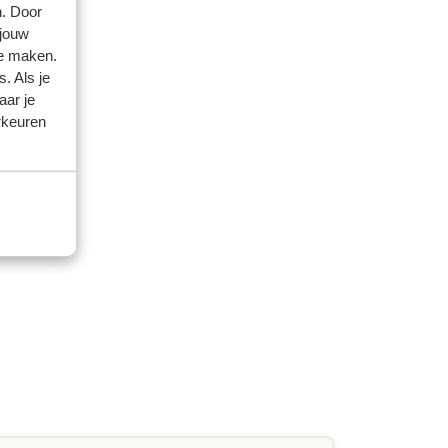
n. Door
 jouw
te maken.
. Als je
aar je
rkeuren