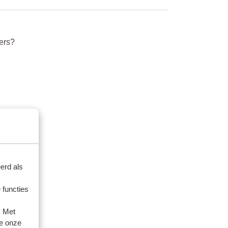
ers?
erd als
 functies
. Met
e onze