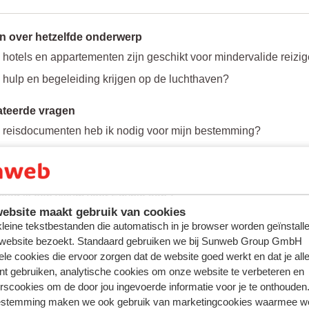
n over hetzelfde onderwerp
hotels en appartementen zijn geschikt voor mindervalide reizig
 hulp en begeleiding krijgen op de luchthaven?
ateerde vragen
 reisdocumenten heb ik nodig voor mijn bestemming?
via - hoe kan ik online inchecken?
el bagage mag ik meenemen in de bus?
raag ik een visum voor Egypte aan?
ebsite maakt gebruik van cookies
 kleine tekstbestanden die automatisch in je browser worden geïnstalle
 website bezoekt. Standaard gebruiken we bij Sunweb Group GmbH
ele cookies die ervoor zorgen dat de website goed werkt en dat je alle
nt gebruiken, analytische cookies om onze website te verbeteren en
rscookies om de door jou ingevoerde informatie voor je te onthouden
estemming maken we ook gebruik van marketingcookies waarmee w