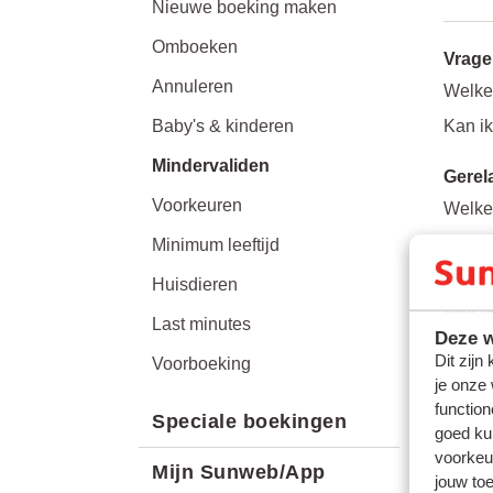
Nieuwe boeking maken
Omboeken
Vrage
Annuleren
Welke 
Baby's & kinderen
Kan ik
Mindervaliden
Gerel
Voorkeuren
Welke
Transa
Minimum leeftijd
Hoeve
Huisdieren
Hoe v
Last minutes
Deze w
Dit zijn
Voorboeking
je onze
function
Speciale boekingen
goed ku
voorkeu
Mijn Sunweb/App
jouw to