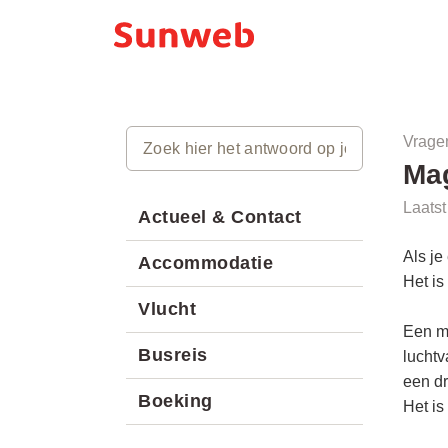
Vrage
Mag
Laatst
Actueel & Contact
Als je
Accommodatie
Het is
Vlucht
Een me
Busreis
luchtv
een d
Boeking
Het is