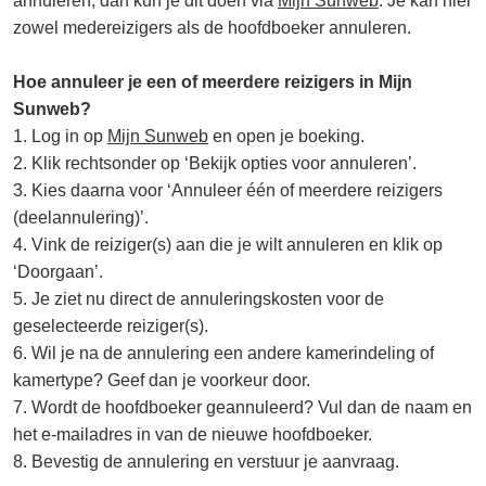
annuleren, dan kun je dit doen via
Mijn Sunweb
. Je kan hier
zowel medereizigers als de hoofdboeker annuleren.
Hoe annuleer je een of meerdere reizigers in Mijn
Sunweb?
1. Log in op
Mijn Sunweb
en open je boeking.
2. Klik rechtsonder op ‘Bekijk opties voor annuleren’.
3. Kies daarna voor ‘Annuleer één of meerdere reizigers
(deelannulering)’.
4. Vink de reiziger(s) aan die je wilt annuleren en klik op
‘Doorgaan’.
5. Je ziet nu direct de annuleringskosten voor de
geselecteerde reiziger(s).
6. Wil je na de annulering een andere kamerindeling of
kamertype? Geef dan je voorkeur door.
7. Wordt de hoofdboeker geannuleerd? Vul dan de naam en
het e-mailadres in van de nieuwe hoofdboeker.
8. Bevestig de annulering en verstuur je aanvraag.