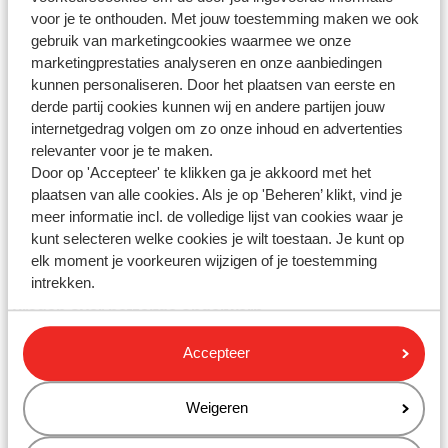
gebeurt, passen wij een korting toe op jouw boeking,
voor je te onthouden. Met jouw toestemming maken we ook
zodat de reissom hetzelfde blijft.
gebruik van marketingcookies waarmee we onze
marketingprestaties analyseren en onze aanbiedingen
Als je een medereiziger annuleert en de hele reis al is
kunnen personaliseren. Door het plaatsen van eerste en
betaald, krijgt de hoofdboeker het te veel betaalde
derde partij cookies kunnen wij en andere partijen jouw
bedrag terug. De hoofdboeker kan dit bedrag zelf
internetgedrag volgen om zo onze inhoud en advertenties
overmaken naar de persoon die heeft geannuleerd.
relevanter voor je te maken.
Sunweb is niet verantwoordelijk voor het onderling
Door op 'Accepteer' te klikken ga je akkoord met het
verrekenen van kosten tussen de reizigers.
plaatsen van alle cookies. Als je op 'Beheren’ klikt, vind je
meer informatie incl. de volledige lijst van cookies waar je
kunt selecteren welke cookies je wilt toestaan. Je kunt op
elk moment je voorkeuren wijzigen of je toestemming
intrekken.
Vragen over hetzelfde onderwerp
Wat zijn de voorwaarden voor 'gratis annuleren'?
Accepteer
Hoe kan ik de vakantie kosteloos annuleren binnen de 3
dagen van 'gratis annuleren'?
Weigeren
Kan ik mijn vakantie annuleren buiten de 3 dagen van