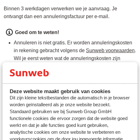
Binnen 3 werkdagen verwerken we je aanvraag. Je
ontvangt dan een annuleringsfactuur per e-mail.
Goed om te weten!
Annuleren is niet gratis. Er worden annuleringskosten
in rekening gebracht volgens de
Sunweb voorwaarden
.
Wil je eerst weten wat de annuleringskosten zijn
voordat je de annulering bevestigt?
Volg dan de stappen hierboven en vink in de laatste
stap het hokje aan voor een prijsopgave. Zo weet je
precies waar je aan toe bent.
Deze website maakt gebruik van cookies
Als je een medereiziger annuleert, kan de reissom voor
Dit zijn kleine tekstbestanden die automatisch in je browser
worden geïnstalleerd als je onze website bezoekt.
de overgebleven reizigers hoger worden. Dit komt
Standaard gebruiken we bij Sunweb Group GmbH
doordat je met minder personen in een kamer of
functionele cookies die ervoor zorgen dat de website goed
appartement verblijft. Deze extra kosten noemen we
werkt en dat je alle functies goed kunt gebruiken,
meerkosten. Volgens de ANVR-voorwaarden mag de
analytische cookies om onze website te verbeteren en
totale reissom niet stijgen door meerkosten. Als dit toch
voorkeurscookies om de door jou ingevoerde informatie