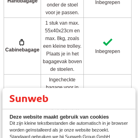
Hand
bagage
Inbegrepen
onder de stoel
voor je passen.
1 stuk van max.
55x40x23cm en
max. 8kg, zoals
een kleine trolley.
Cabine
bagage
Inbegrepen
Plaats je in het
bagagevak boven
de stoelen.
Ingecheckte
bagage voor in
het bagageruim.
Max. 158cm
20kg inbegrepen
Ruimbagage
(l+b+h inclusief
per persoon.
Deze website maakt gebruik van cookies
wielen en
Dit zijn kleine tekstbestanden die automatisch in je browser
handvaten)
worden geïnstalleerd als je onze website bezoekt.
Standaard gebruiken we bij Sunweb Group GmbH