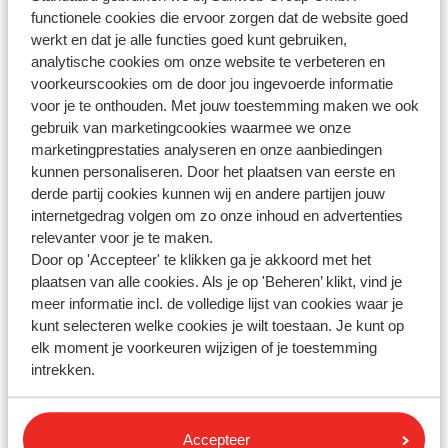
Belangrijke informatie
functionele cookies die ervoor zorgen dat de website goed
werkt en dat je alle functies goed kunt gebruiken,
Als je ruimbagage te zwaar is, betaal je extra kosten op
analytische cookies om onze website te verbeteren en
de luchthaven
voorkeurscookies om de door jou ingevoerde informatie
voor je te onthouden. Met jouw toestemming maken we ook
gebruik van marketingcookies waarmee we onze
Bagageregels baby's en kinderen
marketingprestaties analyseren en onze aanbiedingen
kunnen personaliseren. Door het plaatsen van eerste en
Baby (tot en met 1 jaar)
derde partij cookies kunnen wij en andere partijen jouw
internetgedrag volgen om zo onze inhoud en advertenties
Geen handbagage inbegrepen
relevanter voor je te maken.
20kg ruimbagage inbegrepen
Door op 'Accepteer' te klikken ga je akkoord met het
Twee gratis artikelen meenemen waaronder: een
plaatsen van alle cookies. Als je op 'Beheren’ klikt, vind je
reisbedje, kinderwagen, buggy, autostoeltje,
meer informatie incl. de volledige lijst van cookies waar je
babydraagzak
kunt selecteren welke cookies je wilt toestaan. Je kunt op
elk moment je voorkeuren wijzigen of je toestemming
Baby's hebben standaard geen eigen stoel en vliegen
intrekken.
mee op de schoot van één van de ouders
Kinderen (vanaf 2 jaar)
Accepteer