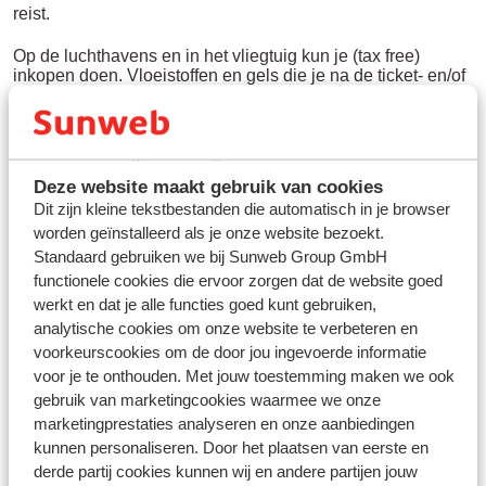
reist.
Op de luchthavens en in het vliegtuig kun je (tax free)
inkopen doen. Vloeistoffen en gels die je na de ticket- en/of
paspoortcontrole of in het vliegtuig hebt gekocht, worden
verpakt en waar nodig verzegeld. Wanneer je een overstap
hebt, mag je het zegel niet verbreken tot je op jouw
eindbestemming bent aangekomen.
Deze website maakt gebruik van cookies
Powerbanks
Dit zijn kleine tekstbestanden die automatisch in je browser
Powerbanks mogen uitsluitend worden meegenomen in de
worden geïnstalleerd als je onze website bezoekt.
Standaard gebruiken we bij Sunweb Group GmbH
handbagage. Het is niet toegestaan om een powerbank in
functionele cookies die ervoor zorgen dat de website goed
de ingecheckte bagage te vervoeren.
werkt en dat je alle functies goed kunt gebruiken,
Let op: de regels voor het meenemen van powerbanks
analytische cookies om onze website te verbeteren en
kunnen per luchtvaartmaatschappij verschillen. Controleer
voorkeurscookies om de door jou ingevoerde informatie
daarom vóór vertrek altijd de bagagevoorwaarden van de
voor je te onthouden. Met jouw toestemming maken we ook
luchtvaartmaatschappij waarmee je reist. Zo weet je zeker
gebruik van marketingcookies waarmee we onze
dat jouw powerbank voldoet aan de geldende eisen.
marketingprestaties analyseren en onze aanbiedingen
kunnen personaliseren. Door het plaatsen van eerste en
derde partij cookies kunnen wij en andere partijen jouw
Kijk op de
website van diplomatie
voor meer informatie.