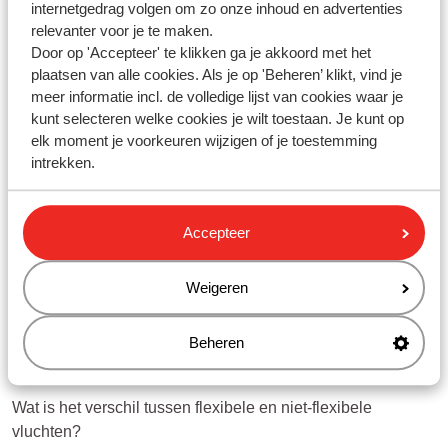
internetgedrag volgen om zo onze inhoud en advertenties
Naast de algemene handbagageregels hanteren
relevanter voor je te maken.
luchtvaartmaatschappijen eigen regels met betrekking tot
Door op 'Accepteer' te klikken ga je akkoord met het
de grootte en het gewicht van jouw handbagage. Meer
plaatsen van alle cookies. Als je op 'Beheren’ klikt, vind je
informatie per luchtvaartmaatschappij vind je
hier
.
meer informatie incl. de volledige lijst van cookies waar je
kunt selecteren welke cookies je wilt toestaan. Je kunt op
elk moment je voorkeuren wijzigen of je toestemming
intrekken.
Vragen over hetzelfde onderwerp
Mag ik ook 1 koffer meenemen voor 2 reizigers?
Accepteer
Brussels Airlines - hoeveel bagage mag ik meenemen?
airBaltic - hoeveel bagage mag ik meenemen?
Weigeren
Gerelateerde vragen
Beheren
Wat is toeristenbelasting?
Tot welke leeftijd wordt een kind gerekend?
Wat is het verschil tussen flexibele en niet-flexibele
vluchten?