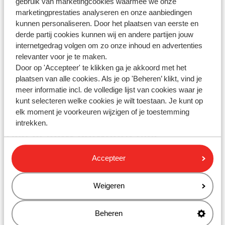
gebruik van marketingcookies waarmee we onze
Gerelateerde vragen
marketingprestaties analyseren en onze aanbiedingen
Is er een leeftijdsrestrictie van toepassing op de gratis
kunnen personaliseren. Door het plaatsen van eerste en
kinderopvang van FamFun?
derde partij cookies kunnen wij en andere partijen jouw
internetgedrag volgen om zo onze inhoud en advertenties
Welke hotels en appartementen zijn geschikt voor
relevanter voor je te maken.
mindervalide reizigers?
Door op 'Accepteer' te klikken ga je akkoord met het
Wat is de laagsteprijsgarantie van Sunweb?
plaatsen van alle cookies. Als je op 'Beheren’ klikt, vind je
meer informatie incl. de volledige lijst van cookies waar je
Wat zijn de vereisten voor het huren van een auto?
kunt selecteren welke cookies je wilt toestaan. Je kunt op
elk moment je voorkeuren wijzigen of je toestemming
intrekken.
Heb jij jouw antwoord niet
gevonden?
Accepteer
Whatsapp ons!
Weigeren
Beheren