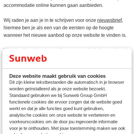
accommodatie online kunnen gaan aanbieden.
Wij raden je aan je in te schrijven voor onze
nieuwsbrief
,
hiermee ben je als een van de eersten op de hoogte
wanneer het nieuwe aanbod op onze website te vinden is.
Weet je al precies naar welke accommodatie je op vakantie
wilt, maar is deze nog niet beschikbaar? Activeer dan de
alert service
! Je ontvangt als eerste een mail wanneer jouw
accommodatie weer boekbaar is. Je kunt je voor de alert
Deze website maakt gebruik van cookies
service inschrijven door op het tabblad 'Prijzen & Boeken'
Dit zijn kleine tekstbestanden die automatisch in je browser
op de accommodatiepagina te klikken en vervolgens op
worden geïnstalleerd als je onze website bezoekt.
'Ontvang beschikbaarheidsmelding'.
Standaard gebruiken we bij Sunweb Group GmbH
functionele cookies die ervoor zorgen dat de website goed
werkt en dat je alle functies goed kunt gebruiken,
analytische cookies om onze website te verbeteren en
voorkeurscookies om de door jou ingevoerde informatie
Vragen over hetzelfde onderwerp
voor je te onthouden. Met jouw toestemming maken we ook