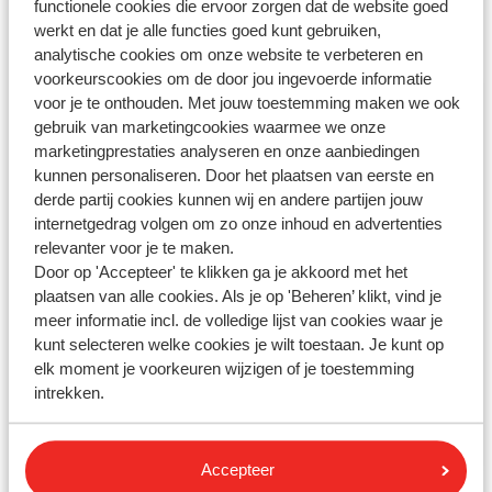
functionele cookies die ervoor zorgen dat de website goed
votre question?
werkt en dat je alle functies goed kunt gebruiken,
analytische cookies om onze website te verbeteren en
voorkeurscookies om de door jou ingevoerde informatie
Contactez-nous par WhatsApp !
voor je te onthouden. Met jouw toestemming maken we ook
gebruik van marketingcookies waarmee we onze
marketingprestaties analyseren en onze aanbiedingen
kunnen personaliseren. Door het plaatsen van eerste en
derde partij cookies kunnen wij en andere partijen jouw
Envoyez-nous un message WhatsApp au
internetgedrag volgen om zo onze inhoud en advertenties
+3238081092
. Vous pouvez nous appeler au même
relevanter voor je te maken.
numéro, mais les délais d'attente sont plus longs.
Door op 'Accepteer' te klikken ga je akkoord met het
plaatsen van alle cookies. Als je op 'Beheren’ klikt, vind je
Les heures d'ouverture:
meer informatie incl. de volledige lijst van cookies waar je
Du lundi au vendredi : de 09:00 à 18:00
kunt selecteren welke cookies je wilt toestaan. Je kunt op
Le samedi : de 10:00 à 17:00
elk moment je voorkeuren wijzigen of je toestemming
Dimanche: fermé
intrekken.
Consulter nos heures d’ouverture
Accepteer