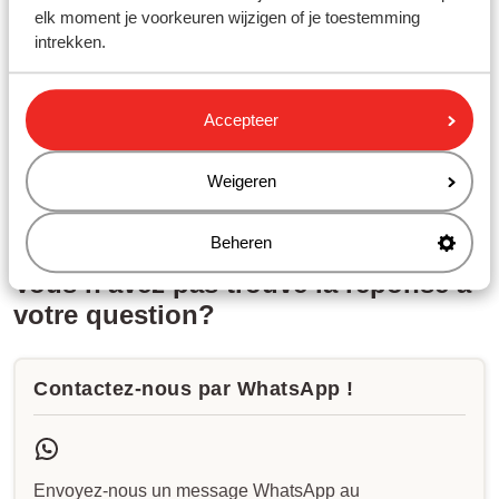
elk moment je voorkeuren wijzigen of je toestemming
Questions connexes
intrekken.
Est-il possible de procéder à l'enregistrement en ligne pour
votre vol ?
Dans quel délai vous enregistrer à l'aéroport?
Accepteer
Pouvez-vous ajouter ou modifier un transfert ?
Weigeren
Pouvez-vous réserver un siège dans l'avion à l'avance ?
Beheren
Vous n'avez pas trouvé la réponse à
votre question?
Contactez-nous par WhatsApp !
Envoyez-nous un message WhatsApp au