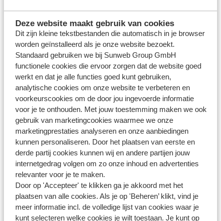
9:00 - 16:00
Deze website maakt gebruik van cookies
Vendredi 25 décembre : Jour de
Noël
Dit zijn kleine tekstbestanden die automatisch in je browser
Fermé
worden geïnstalleerd als je onze website bezoekt.
Standaard gebruiken we bij Sunweb Group GmbH
functionele cookies die ervoor zorgen dat de website goed
Jeudi 31 décembre : La Saint-Sylvestre
werkt en dat je alle functies goed kunt gebruiken,
9:00 - 16:00
analytische cookies om onze website te verbeteren en
voorkeurscookies om de door jou ingevoerde informatie
voor je te onthouden. Met jouw toestemming maken we ook
gebruik van marketingcookies waarmee we onze
Questions sur le même sujet
marketingprestaties analyseren en onze aanbiedingen
Le prix de mon voyage peut-il encore changer en raison de
kunnen personaliseren. Door het plaatsen van eerste en
derde partij cookies kunnen wij en andere partijen jouw
la hausse des coûts du carburant après ma réservation ?
internetgedrag volgen om zo onze inhoud en advertenties
La situation au Moyen-Orient a-t-elle une influence sur la
relevanter voor je te maken.
sécurité de vos vacances ?
Door op 'Accepteer' te klikken ga je akkoord met het
plaatsen van alle cookies. Als je op 'Beheren’ klikt, vind je
Pourquoi ne voyez-vous pas de vols au départ ou à
meer informatie incl. de volledige lijst van cookies waar je
destination d’Eindhoven entre février et juillet 2027 ?
kunt selecteren welke cookies je wilt toestaan. Je kunt op