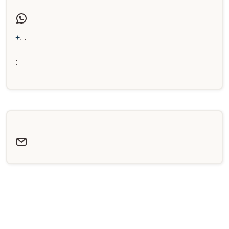
+
. .
: