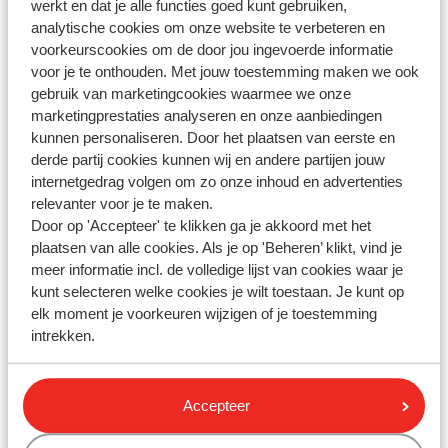
werkt en dat je alle functies goed kunt gebruiken,
gevonden?
analytische cookies om onze website te verbeteren en
voorkeurscookies om de door jou ingevoerde informatie
voor je te onthouden. Met jouw toestemming maken we ook
Whatsapp ons!
gebruik van marketingcookies waarmee we onze
marketingprestaties analyseren en onze aanbiedingen
kunnen personaliseren. Door het plaatsen van eerste en
derde partij cookies kunnen wij en andere partijen jouw
internetgedrag volgen om zo onze inhoud en advertenties
WhatsApp ons op het nummer
+3232590910
. Je kunt
relevanter voor je te maken.
ons op hetzelfde nummer ook bellen, houd dan
Door op 'Accepteer' te klikken ga je akkoord met het
rekening met langere wachttijden.
plaatsen van alle cookies. Als je op 'Beheren’ klikt, vind je
meer informatie incl. de volledige lijst van cookies waar je
Openingstijden:
kunt selecteren welke cookies je wilt toestaan. Je kunt op
Maandag t/m vrijdag: 09:00-18:00
elk moment je voorkeuren wijzigen of je toestemming
Zaterdag: 10:00-17:00
intrekken.
Zondag: gesloten
Bekijk afwijkende openingstijden
Accepteer