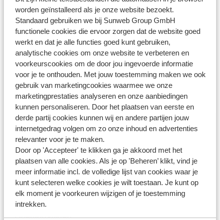
worden geïnstalleerd als je onze website bezoekt.
Vroegboekkorting
Standaard gebruiken we bij Sunweb Group GmbH
functionele cookies die ervoor zorgen dat de website goed
werkt en dat je alle functies goed kunt gebruiken,
analytische cookies om onze website te verbeteren en
voorkeurscookies om de door jou ingevoerde informatie
voor je te onthouden. Met jouw toestemming maken we ook
Heb jij jouw antwoord niet
gebruik van marketingcookies waarmee we onze
gevonden?
marketingprestaties analyseren en onze aanbiedingen
kunnen personaliseren. Door het plaatsen van eerste en
derde partij cookies kunnen wij en andere partijen jouw
Whatsapp ons!
internetgedrag volgen om zo onze inhoud en advertenties
relevanter voor je te maken.
Door op 'Accepteer' te klikken ga je akkoord met het
plaatsen van alle cookies. Als je op 'Beheren’ klikt, vind je
WhatsApp ons op het nummer
+3232590910
. Je kunt
meer informatie incl. de volledige lijst van cookies waar je
ons op hetzelfde nummer ook bellen, houd dan
kunt selecteren welke cookies je wilt toestaan. Je kunt op
elk moment je voorkeuren wijzigen of je toestemming
rekening met langere wachttijden.
intrekken.
Openingstijden: