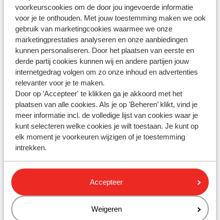
voorkeurscookies om de door jou ingevoerde informatie
Whatsapp ons!
voor je te onthouden. Met jouw toestemming maken we ook
gebruik van marketingcookies waarmee we onze
marketingprestaties analyseren en onze aanbiedingen
kunnen personaliseren. Door het plaatsen van eerste en
WhatsApp ons op het nummer
+3232590910
. Je kunt
derde partij cookies kunnen wij en andere partijen jouw
ons op hetzelfde nummer ook bellen, houd dan
internetgedrag volgen om zo onze inhoud en advertenties
rekening met langere wachttijden.
relevanter voor je te maken.
Door op 'Accepteer' te klikken ga je akkoord met het
Openingstijden:
plaatsen van alle cookies. Als je op 'Beheren’ klikt, vind je
meer informatie incl. de volledige lijst van cookies waar je
Maandag t/m vrijdag: 09:00-18:00
kunt selecteren welke cookies je wilt toestaan. Je kunt op
Zaterdag: 10:00-17:00
elk moment je voorkeuren wijzigen of je toestemming
Zondag: gesloten
intrekken.
Bekijk afwijkende openingstijden
Accepteer
Weigeren
Stel je vraag via het contactformulier