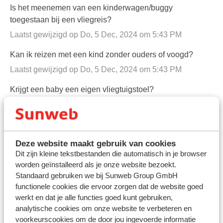
Is het meenemen van een kinderwagen/buggy
toegestaan bij een vliegreis?
Laatst gewijzigd op Do, 5 Dec, 2024 om 5:43 PM
Kan ik reizen met een kind zonder ouders of voogd?
Laatst gewijzigd op Do, 5 Dec, 2024 om 5:43 PM
Krijgt een baby een eigen vliegtuigstoel?
Laatst gewijzigd op Ma, 4 Mei om 2:09 PM
Tot hoeveel weken zwangerschap mag ik vliegen?
Laatst gewijzigd op Do, 7 Aug, 2025 om 9:47 AM
Deze website maakt gebruik van cookies
Dit zijn kleine tekstbestanden die automatisch in je browser
Tot welke leeftijd wordt een kind gerekend?
worden geïnstalleerd als je onze website bezoekt.
Laatst gewijzigd op Di, 15 Apr, 2025 om 9:38 AM
Standaard gebruiken we bij Sunweb Group GmbH
functionele cookies die ervoor zorgen dat de website goed
Tot welke leeftijd wordt een kind meegerekend als een
werkt en dat je alle functies goed kunt gebruiken,
baby?
analytische cookies om onze website te verbeteren en
voorkeurscookies om de door jou ingevoerde informatie
Laatst gewijzigd op Do, 5 Dec, 2024 om 5:43 PM