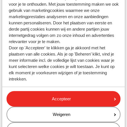
voor je te onthouden. Met jouw toestemming maken we ook
Welke accommodaties zijn kindvriendelijk?
gebruik van marketingcookies waarmee we onze
marketingprestaties analyseren en onze aanbiedingen
Laatst gewijzigd op Do, 5 Dec, 2024 om 5:43 PM
kunnen personaliseren. Door het plaatsen van eerste en
derde partij cookies kunnen wij en andere partijen jouw
Is er een leeftijdsrestrictie van toepassing op de gratis
internetgedrag volgen om zo onze inhoud en advertenties
kinderopvang van FamFun?
relevanter voor je te maken.
Laatst gewijzigd op Do, 5 Dec, 2024 om 5:43 PM
Door op 'Accepteer' te klikken ga je akkoord met het
plaatsen van alle cookies. Als je op 'Beheren’ klikt, vind je
meer informatie incl. de volledige lijst van cookies waar je
< Vorige
1
2
Volgende >
kunt selecteren welke cookies je wilt toestaan. Je kunt op
elk moment je voorkeuren wijzigen of je toestemming
intrekken.
Heb jij jouw antwoord niet
Accepteer
gevonden?
Weigeren
Whatsapp ons!