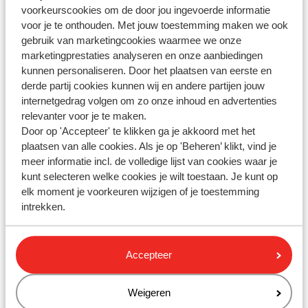
voorkeurscookies om de door jou ingevoerde informatie
Whatsapp ons!
voor je te onthouden. Met jouw toestemming maken we ook
gebruik van marketingcookies waarmee we onze
marketingprestaties analyseren en onze aanbiedingen
kunnen personaliseren. Door het plaatsen van eerste en
WhatsApp ons op het nummer
+3232590910
. Je kunt
derde partij cookies kunnen wij en andere partijen jouw
ons op hetzelfde nummer ook bellen, houd dan
internetgedrag volgen om zo onze inhoud en advertenties
rekening met langere wachttijden.
relevanter voor je te maken.
Door op 'Accepteer' te klikken ga je akkoord met het
Openingstijden:
plaatsen van alle cookies. Als je op 'Beheren’ klikt, vind je
meer informatie incl. de volledige lijst van cookies waar je
Maandag t/m vrijdag: 09:00-18:00
kunt selecteren welke cookies je wilt toestaan. Je kunt op
Zaterdag: 10:00-17:00
elk moment je voorkeuren wijzigen of je toestemming
Zondag: gesloten
intrekken.
Bekijk afwijkende openingstijden
Accepteer
Weigeren
Stel je vraag via het contactformulier