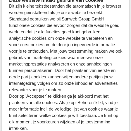
Deze website maakt gebruik van cookies
Dit zijn kleine tekstbestanden die automatisch in je browser
Parkeren
worden geïnstalleerd als je onze website bezoekt.
Standaard gebruiken we bij Sunweb Group GmbH
Verzorging
functionele cookies die ervoor zorgen dat de website goed
werkt en dat je alle functies goed kunt gebruiken,
analytische cookies om onze website te verbeteren en
voorkeurscookies om de door jou ingevoerde informatie
voor je te onthouden. Met jouw toestemming maken we ook
gebruik van marketingcookies waarmee we onze
Heb jij jouw antwoord niet
marketingprestaties analyseren en onze aanbiedingen
gevonden?
kunnen personaliseren. Door het plaatsen van eerste en
derde partij cookies kunnen wij en andere partijen jouw
internetgedrag volgen om zo onze inhoud en advertenties
Whatsapp ons!
relevanter voor je te maken.
Door op 'Accepteer' te klikken ga je akkoord met het
plaatsen van alle cookies. Als je op 'Beheren’ klikt, vind je
meer informatie incl. de volledige lijst van cookies waar je
WhatsApp ons op het nummer
+3232590910
. Je kunt
kunt selecteren welke cookies je wilt toestaan. Je kunt op
ons op hetzelfde nummer ook bellen, houd dan
elk moment je voorkeuren wijzigen of je toestemming
intrekken.
rekening met langere wachttijden.