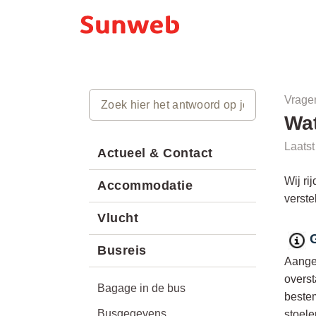
Vrage
Wat
Laats
Actueel & Contact
Wij ri
Accommodatie
verste
Vlucht
Busreis
Aange
overst
Bagage in de bus
bestem
Busgegevens
stoele