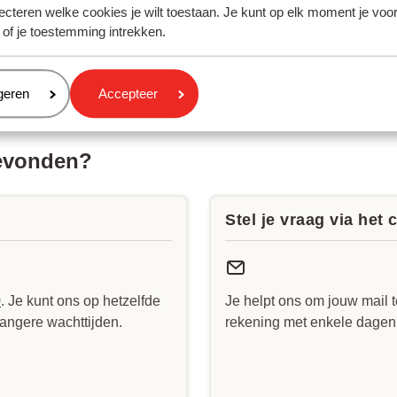
ecteren welke cookies je wilt toestaan. Je kunt op elk moment je voo
 de bus voor de accommodatie?
 of je toestemming intrekken.
udt de all-risk verzekering voor mijn huurauto in?
Sunweb ervoor dat ik weer veilig thuis kom (repatriëringsgaranti
eren
geren
Accepteer
gevonden?
Stel je vraag via het 
0
. Je kunt ons op hetzelfde
Je helpt ons om jouw mail t
angere wachttijden.
rekening met enkele dagen v