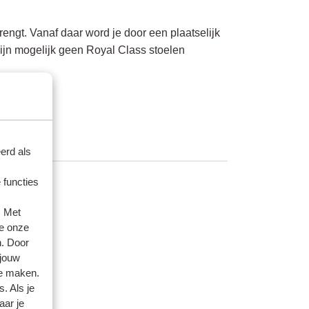
rengt. Vanaf daar word je door een plaatselijk
zijn mogelijk geen Royal Class stoelen
erd als
 functies
. Met
e onze
n. Door
 jouw
te maken.
. Als je
aar je