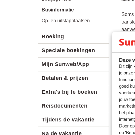
Businformatie
Soms k
Op- en uitstapplaatsen
transf
aanwez
Boeking
Speciale boekingen
Deze w
Mijn Sunweb/App
Dit zijn
je onze
Betalen & prijzen
function
Vrage
goed ku
Kan ik
Extra's bij te boeken
voorkeu
Mag ik
jouw to
Reisdocumenten
marketi
Stopt
het plaa
internet
Tijdens de vakantie
Gerel
Door op 
Waar k
op 'Behe
Na de vakantie