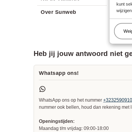
kunt sel
Stopt
wijzigen
Over Sunweb
Wat ho
Zorgt 
Beh
Wei
Heb jij jouw antwoord niet 
Whatsapp ons!
WhatsApp ons op het nummer
+323259091
nummer ook bellen, houd dan rekening met l
Openingstijden:
Maandag t/m vrijdag: 09:00-18:00