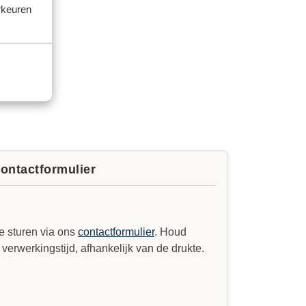
rkeuren
e)?
contactformulier
e sturen via ons
contactformulier
. Houd
erwerkingstijd, afhankelijk van de drukte.