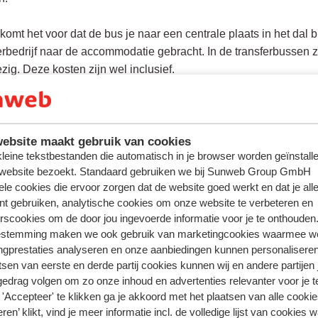
omt het voor dat de bus je naar een centrale plaats in het dal b
erbedrijf naar de accommodatie gebracht. In de transferbussen 
ig. Deze kosten zijn wel inclusief.
ebsite maakt gebruik van cookies
 kleine tekstbestanden die automatisch in je browser worden geïnstalle
 website bezoekt. Standaard gebruiken we bij Sunweb Group GmbH
ele cookies die ervoor zorgen dat de website goed werkt en dat je alle
n over hetzelfde onderwerp
nt gebruiken, analytische cookies om onze website te verbeteren en
 eten en drinken kopen in de bus?
rscookies om de door jou ingevoerde informatie voor je te onthouden
 roken in de bus?
estemming maken we ook gebruik van marketingcookies waarmee w
ngprestaties analyseren en onze aanbiedingen kunnen personalisere
 de bus voor de accommodatie?
tsen van eerste en derde partij cookies kunnen wij en andere partijen
gedrag volgen om zo onze inhoud en advertenties relevanter voor je 
ateerde vragen
'Accepteer' te klikken ga je akkoord met het plaatsen van alle cookies
an ik op- en uitstappen voor de busreis?
ren’ klikt, vind je meer informatie incl. de volledige lijst van cookies w