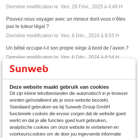
Dernière modification le Ven, 28 Févr., 2025 à 4:49 H
Pouvez-vous voyager avec un mineur dont vous n’êtes
pas le tuteur légal ?
Dernière modification le Ven, 6 Déc., 2024 à 8:53 H
Un bébé occupe-t-il son propre siège à bord de l’avion ?
Dernière modification le Ven, 6 Déc., 2024 à 8:54 H
Prendre l'avion enceinte : jusqu'à quand pouvez-vous
voyager ?
Dernière modification le Jeu, 7 Août, 2025 à 9:47 H
Deze website maakt gebruik van cookies
Dit zijn kleine tekstbestanden die automatisch in je browser
Jusqu’à quel âge un mineur peut-il profiter des tarifs
worden geïnstalleerd als je onze website bezoekt.
enfant ?
Standaard gebruiken we bij Sunweb Group GmbH
functionele cookies die ervoor zorgen dat de website goed
Dernière modification le Ven, 6 Déc., 2024 à 8:54 H
werkt en dat je alle functies goed kunt gebruiken,
analytische cookies om onze website te verbeteren en
Jusqu’à quel âge un enfant est-il considéré comme un
voorkeurscookies om de door jou ingevoerde informatie
bébé ?