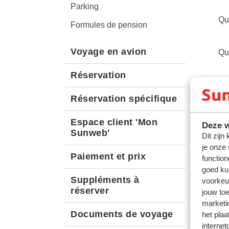
Parking
Qu
Formules de pension
Voyage en avion
Qu
Réservation
Qu
Réservation spécifique
Qu
Espace client 'Mon
Deze w
Sunweb'
Dit zijn
je onze
Paiement et prix
function
goed ku
Suppléments à
voorkeu
réserver
jouw to
marketi
Documents de voyage
het plaa
internet