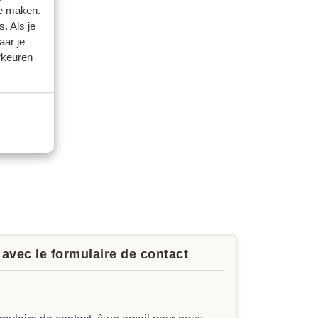
te maken.
. Als je
aar je
rkeuren
avec le formulaire de contact