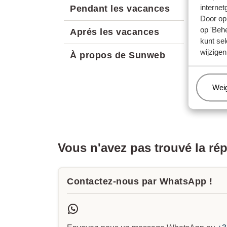
Quest
internet
Pendant les vacances
Quand 
Door op 
op 'Behe
Aprés les vacances
kunt sel
Quest
wijzigen
À propos de Sunweb
Pouvez
Pouvez
Beh
Wei
Quell
Que co
Vous n'avez pas trouvé la ré
Contactez-nous par WhatsApp !