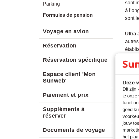
sont i
Parking
à l’on
Formules de pension
sont l
Voyage en avion
Ultra 
autres
Réservation
établi
égalem
Réservation spécifique
extras
Espace client 'Mon
Sunweb'
Attent
Deze w
voyage
Dit zijn
Paiement et prix
je onze
function
Pour N
Suppléments à
goed ku
automa
réserver
voorkeu
jouw to
Documents de voyage
marketi
het plaa