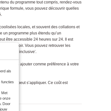
contenu du programme tout compris, rendez-vous
rubrique formule, vous pouvez découvrir quelles
é.
coolisées locales, et souvent des collations et
pose un programme plus étendu qu’un
eut être accessible 24 heures sur 24. Il est
uffet le soir. Vous pouvez retrouver les
le' ou 'all inclusive'.
pouvons les ajouter comme préférence à votre
erd als
 functies
 le dîner peut s’appliquer. Ce coût est
primé.
. Met
e onze
n. Door
 jouw