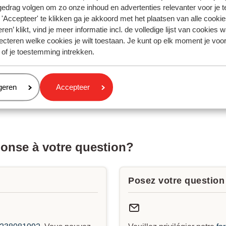
ions sur le même sujet
gedrag volgen om zo onze inhoud en advertenties relevanter voor je 
commence et se termine la fourniture des prestations ?
'Accepteer' te klikken ga je akkoord met het plaatsen van alle cookies
ren’ klikt, vind je meer informatie incl. de volledige lijst van cookies w
ecteren welke cookies je wilt toestaan. Je kunt op elk moment je voo
ions connexes
 of je toestemming intrekken.
-vous ajouter le petit-déjeuner ou la demi-pension etc. ?
-vous réserver un transfert privé ?
eren
geren
Accepteer
es information pouvez-vous trouver sur Mon Sunweb ?
uvre et coûte l'assurance voyage ?
ponse à votre question?
Posez votre question 