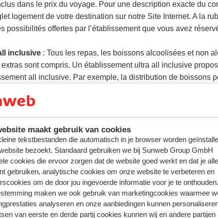
nclus dans le prix du voyage. Pour une description exacte du 
glet logement de votre destination sur notre Site Internet. A la 
es possibilités offertes par l’établissement que vous avez réserv
all inclusive
: Tous les repas, les boissons alcoolisées et non al
 extras sont compris. Un établissement ultra all inclusive pro
ssement all inclusive. Par exemple, la distribution de boissons p
ent possible que des boissons importées soient incluses ou un b
 inclus dans la description de l’établissement, à la rubrique 'formu
ion !
Si vous avez des besoins alimentaires particuliers, nous 
ebsite maakt gebruik van cookies
. En savoir plus
ici
.
 kleine tekstbestanden die automatisch in je browser worden geïnstalle
 website bezoekt. Standaard gebruiken we bij Sunweb Group GmbH
ele cookies die ervoor zorgen dat de website goed werkt en dat je alle
oël ou le réveillon du Nouvel An, un supplément obligatoire pour
nt gebruiken, analytische cookies om onze website te verbeteren en
tiquement inclus dans le prix du séjour et ne peut pas être sup
rscookies om de door jou ingevoerde informatie voor je te onthouden
estemming maken we ook gebruik van marketingcookies waarmee w
ngprestaties analyseren en onze aanbiedingen kunnen personalisere
tsen van eerste en derde partij cookies kunnen wij en andere partijen