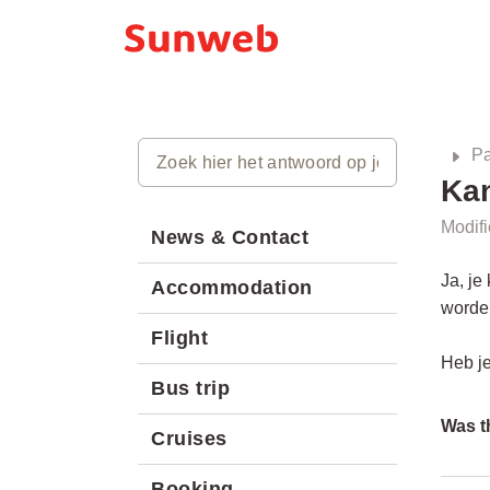
Pa
Kan
Modifi
News & Contact
Ja, je
Accommodation
worde
Flight
Heb j
Bus trip
Was th
Cruises
Booking