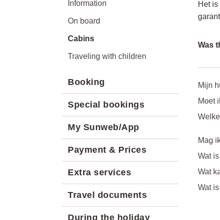
Information
Het is
garant
On board
Cabins
Was th
Traveling with children
Booking
Mijn h
Moet i
Special bookings
Welke 
My Sunweb/App
Mag i
Payment & Prices
Wat is
Extra services
Wat ka
Wat i
Travel documents
During the holiday