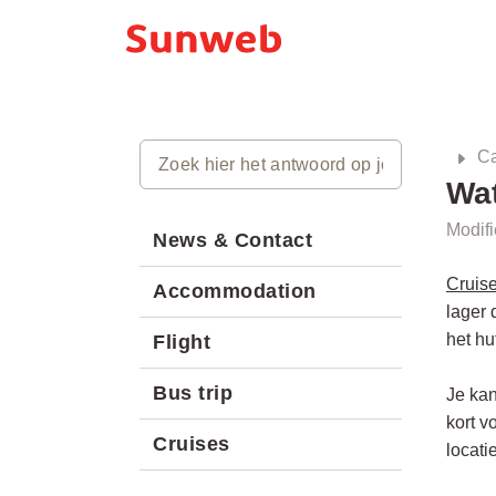
Ca
Wat
Modif
News & Contact
Cruise
Accommodation
lager 
het hu
Flight
Bus trip
Je kan
kort v
Cruises
locati