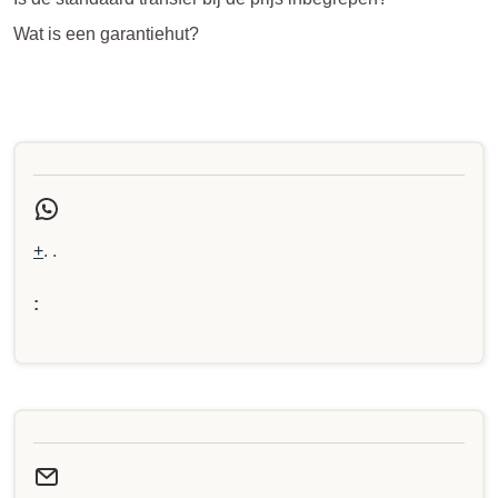
Wat is een garantiehut?
+
. .
: